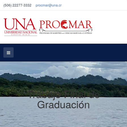
(506) 22277-3332
procmar@una.cr
Trabajo Final de
Graduación