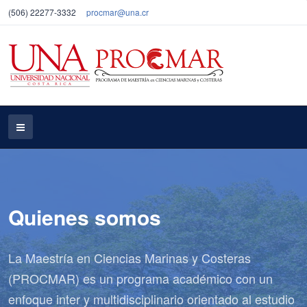
(506) 22277-3332
procmar@una.cr