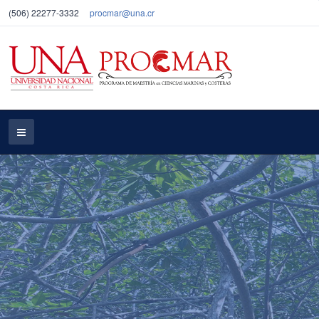
(506) 22277-3332
procmar@una.cr
Objetivos